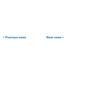
< Previous news
Next news >
Home
Services and products
| Projects
| Aircraft construction services
| IT services
Partners and customers