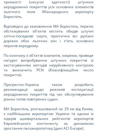
тримкості (несучої здатності) штучних
аеродромних покриттів усіх основних елементів
льотного поля Міжнародного аеропорту
Бориспіль.
Відповідно до замовлення МА Бориспіль, перелік
обстежуваних об'єктів містить обидві штучні
злітно-посадкові смуги, практично всі руліжні
доріжки обох льотних зон і п'ять основних
перонів аеродрому.
По кожному з об'єктів компанія, зокрема, проведе
натурні випробування штучних покриттів із
застосуванням методів неруйнівного контролю
та визначить РСN (Класифікаційне число
покриття).
Прогрестех-Україна також розробить
рекомендації щодо режимів експлуатації
аеродромних покриттів під час обслуговування
різних типів повітряних суден.
МА Бориспіль, розташований за 29 км від Києва,
є найбільшим аеропортом України та одним із
лідерів щоквартальних рейтингів аеропортів
Європейського континенту за динамікою
зростання пасажиропотоку (дані ACI Europe).