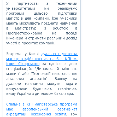
У партнерстві з технічними 
університетами ми реалізуємо 
програми цільової підготовки 
магістрів для компанії. Їхні учасники 
мають можливість поєднати навчання 
в магістратурі з роботою в 
Прогрестех-Україна на посаді 
інженера й отримати реальний досвід 
участі в проектах компанії.
Зокрема, у Києві 
дуальна підготовка 
магістрів здійснюється на базі КПІ ім. 
Ігоря Сікорського
 за однією з двох 
спеціалізацій: "Динаміка й міцність 
машин" або "Технології виготовлення 
літальних апаратів". Заявку на 
дуальне навчання можуть подати 
випускники будь-якого технічного 
вишу України з дипломом бакалавра.
Спільна з КПІ магістерська програма 
має європейський сертифікат 
акредитації інженерної освіти
. Тож 