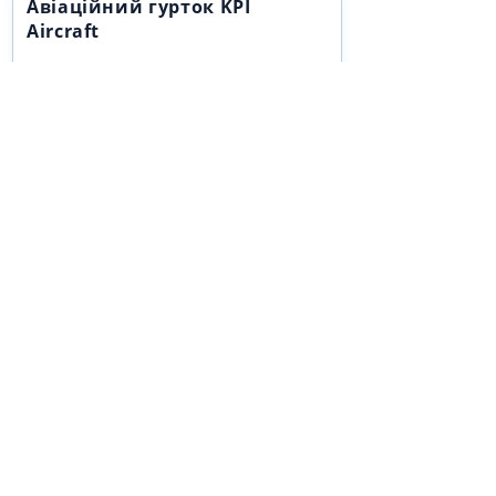
Авіаційний гурток KPI
Aircraft
2016 року Прогрестех-Україна 
ініціювала відтворення легендарного 
авіаційного гуртка, що діяв століття 
тому на базі КПІ. Для запуску проекту 
компанія залучила працівників із 
багаторічним досвідом 
авіамоделювання, допомогла 
придбати компоненти, матеріали й 
устаткування для виготовлення 
моделей.