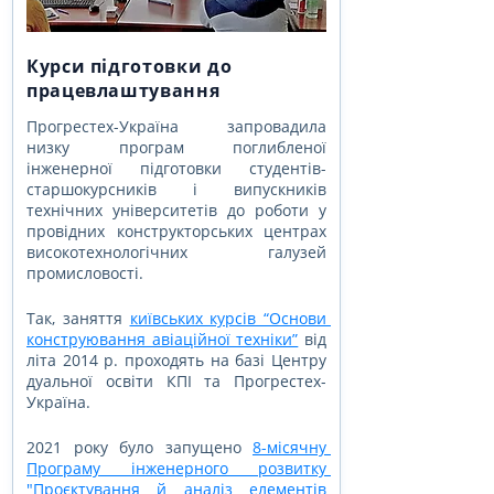
Курси підготовки до
працевлаштування
Прогрестех-Україна запровадила 
низку програм поглибленої 
інженерної підготовки студентів-
старшокурсників і випускників 
технічних університетів до роботи у 
провідних конструкторських центрах 
високотехнологічних галузей 
промисловості.
Так, заняття 
київських курсів “Основи 
конструювання авіаційної техніки”
 від 
літа 2014 р. проходять на базі Центру 
дуальної освіти КПІ та Прогрестех-
Україна.
2021 року було запущено 
8-місячну 
Програму інженерного розвитку 
"Проєктування й аналіз елементів 