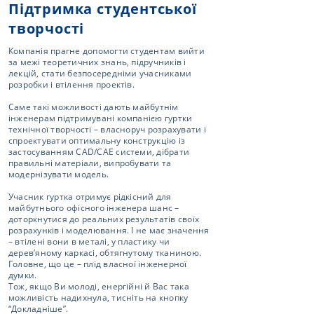
Підтримка студентської
творчості
Компанія прагне допомогти студентам вийти
за межі теоретичних знань, підручників і
лекцій, стати безпосередніми учасниками
розробки і втілення проектів.
Саме такі можливості дають майбутнім
інженерам підтримувані компанією гуртки
технічної творчості – власноруч розрахувати і
спроектувати оптимальну конструкцію із
застосуванням CAD/CAE системи, дібрати
правильні матеріали, випробувати та
модернізувати модель.
Учасник гуртка отримує рідкісний для
майбутнього офісного інженера шанс –
доторкнутися до реальних результатів своїх
розрахунків і моделювання. І не має значення
– втілені вони в металі, у пластику чи
дерев’яному каркасі, обтягнутому тканиною.
Головне, що це – плід власної інженерної
думки.
Тож, якщо Ви молоді, енергійні й Вас така
можливість надихнула, тисніть на кнопку
“Докладніше”.