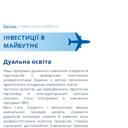
Кар'єра
> Інвестиції в майбутнє
ІНВЕСТИЦІЇ В
МАЙБУТНЄ
Дуальна освіта
Наші програми дуального навчання створено в
партнерстві з провідними технічними
університетами України з метою посилення
практичного складника інженерної освіти.
Частина проектів, що передбачають практичну
підготовку в конструкторських центрах
компанії, тісно інтегровані в навчальні
програми ЗВО.
Крім того, студенти і випускники вищих
навчальних закладів можуть отримати
додаткові інженерні знання й навички поза
університетським освітнім процесом, ставши
слухачами дистанційних навчальних програм