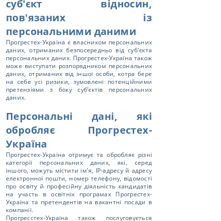
суб'єкт відносин,
пов'язаних із
персональними даними
Прогрестех-Україна є власником персональних
даних, отриманих безпосередньо від суб'єкта
персональних даних. Прогрестех-Україна також
може виступати розпорядником персональних
даних, отриманих від іншої особи, котра бере
на себе усі ризики, зумовлені потенційними
претензіями з боку суб’єктів персональних
даних.
Персональні дані, які
обробляє Прогрестех-
Україна
Прогрестех-Україна отримує та обробляє різні
категорії персональних даних, які, серед
іншого, можуть містити ім'я, IP-адресу й адресу
електронної пошти, номер телефону, відомості
про освіту й професійну діяльність кандидатів
на участь в освітніх програмах Прогрестех-
Україна та претендентів на вакантні посади в
компанії.
Прогресстех-Україна також послуговується