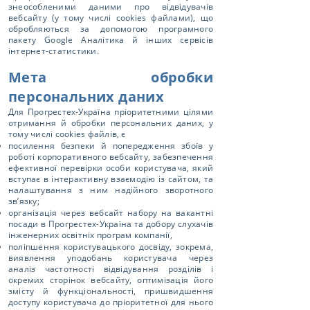
знеособленими даними про відвідувачів
вебсайту (у тому числі cookies файлами), що
обробляються за допомогою програмного
пакету Google Аналітика й інших сервісів
інтернет-статистики.
Мета обробки
персональних даних
Для Прогрестех-Україна пріоритетними цілями
отримання й обробки персональних даних, у
тому числі cookies файлів, є
посилення безпеки й попередження збоїв у
роботі корпоративного вебсайту, забезпечення
ефективної перевірки особи користувача, який
вступає в інтерактивну взаємодію із сайтом, та
налаштування з ним надійного зворотного
зв’язку;
організація через вебсайт набору на вакантні
посади в Прогрестех-Україна та добору слухачів
інженерних освітніх програм компанії,
поліпшення користувацького досвіду, зокрема,
виявлення уподобань користувача через
аналіз частотності відвідування розділів і
окремих сторінок вебсайту, оптимізація його
змісту й функціональності, пришвидшення
доступу користувача до пріоритетної для нього