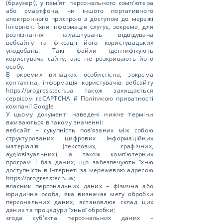
(браузері), у пам’яті персонального комп’ютера
або смартфона, чи іншого портативного
електронного пристрою з доступом до мережі
Інтернет. Їхня інформація слугує, зокрема, для
розпізнання налаштувань відвідувача
вебсайту та фіксації його користувацьких
уподобань. Такі файли ідентифікують
користувача сайту, але не розкривають його
особу.
В окремих випадках особистісна, зокрема
контактна, інформація користувачів вебсайту
https://progresstech.ua
також захищається
сервісом reCAPTCHA й Політикою приватності
компанії Google.
У цьому документі наведені нижче терміни
вживаються в такому значенні:
вебсайт – сукупність пов’язаних між собою
структурованих цифрових інформаційних
матеріалів (текстових, графічних,
аудіовізуальних), а також комп’ютерних
програм і баз даних, що забезпечують їхню
доступність в Інтернеті за мережевою адресою
https://progresstech.ua
;
власник персональних даних – фізична або
юридична особа, яка визначає мету обробки
персональних даних, встановлює склад цих
даних та процедури їхньої обробки;
згода суб'єкта персональних даних –