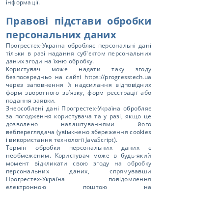
інформації.
Правові підстави обробки
персональних даних
Прогрестех-Україна обробляє персональні дані
тільки в разі надання суб'єктом персональних
даних згоди на їхню обробку.
Користувач може надати таку згоду
безпосередньо на сайті
https://progresstech.ua
через заповнення й надсилання відповідних
форм зворотного зв’язку, форм реєстрації або
подання заявки.
Знеособлені дані Прогрестех-Україна обробляє
за погодження користувача та у разі, якщо це
дозволено налаштуваннями його
вебпереглядача (увімкнено збереження cookies
і використання технології JavaScript).
Термін обробки персональних даних є
необмеженим. Користувач може в будь-який
момент відкликати свою згоду на обробку
персональних даних, спрямувавши
Прогрестех-Україна повідомлення
електронною поштою на
адресу
ukr@progresstech.ua
із позначкою
"Відкликаю згоду на обробку персональних
даних".