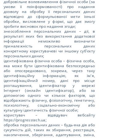
добровільне волевиявлення фізичної особи (за
умови її поінформованості) про надання
дозволу на обробку її персональних даних
відповідно до сформульованої мети їхньої
обробки, висловлене у формі, що дає змогу
зробити висновок про надання згоди;
знеособлення персональних даних – дії, в
результаті яких без використання додаткової
інформації неможливо визначити
приналежність персональних даних
конкретному користувачеві чи іншому суб'єкту
персональних даних;
ідентифікована фізична особа – фізична особа,
яка може бути ідентифікована безпосередньо
або опосередковано, зокрема, через таку
ідентифікаційну інформацію, як ім'я,
ідентифікаційний номер, дані про місце
розташування, ідентифікатор у мережі
Інтернет (онлайн ідентифікатор), або за
допомогою одного чи кількох факторів, що
відображають фізичну, фізіологічну, генетичну,
психологічну, соціально-економічну або
культурну ідентичність фізичної особи;
користувач – відвідувач вебсайту
https://progresstech.ua
;
обробка персональних даних – будь-яка дія або
сукупність дій, таких як збирання, реєстрація,
накопичення, зберігання, адаптування, зміна,