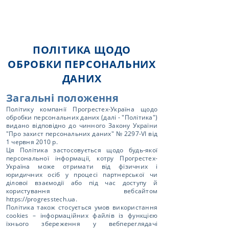
ПОЛІТИКА ЩОДО
ОБРОБКИ ПЕРСОНАЛЬНИХ
ДАНИХ
Загальні положення
Політику компанії Прогрестех-Україна щодо
обробки персональних даних (далі - "Політика")
видано відповідно до чинного Закону України
"Про захист персональних даних" № 2297-VI від
1 червня 2010 р.
Ця Політика застосовується щодо будь-якої
персональної інформації, котру Прогрестех-
Україна може отримати від фізичних і
юридичних осіб у процесі партнерської чи
ділової взаємодії або під час доступу й
користування вебсайтом
https://progresstech.ua
.
Політика також стосується умов використання
cookies – інформаційних файлів із функцією
їхнього збереження у вебпереглядачі