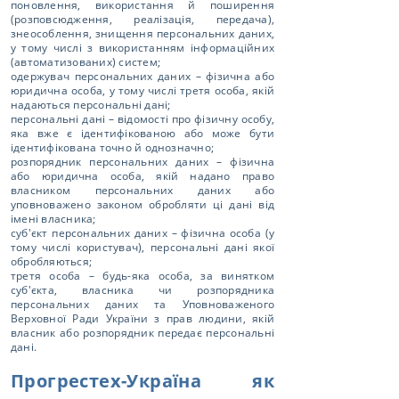
поновлення, використання й поширення
(розповсюдження, реалізація, передача),
знеособлення, знищення персональних даних,
у тому числі з використанням інформаційних
(автоматизованих) систем;
одержувач персональних даних – фізична або
юридична особа, у тому числі третя особа, якій
надаються персональні дані;
персональні дані – відомості про фізичну особу,
яка вже є ідентифікованою або може бути
ідентифікована точно й однозначно;
розпорядник персональних даних – фізична
або юридична особа, якій надано право
власником персональних даних або
уповноважено законом обробляти ці дані від
імені власника;
суб'єкт персональних даних – фізична особа (у
тому числі користувач), персональні дані якої
обробляються;
третя особа – будь-яка особа, за винятком
суб'єкта, власника чи розпорядника
персональних даних та Уповноваженого
Верховної Ради України з прав людини, якій
власник або розпорядник передає персональні
дані.
Прогрестех-Україна як