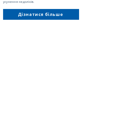
усунення недоліків.
Дізнатися більше
IT-послуги
Компанія надає широкий спектр IT-послуг,
орієнтованих на забезпечення бізнес-цілей