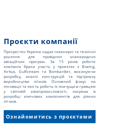
Проєкти компанії
Прогрестех-Україна надає інженерні та технічні
рішення для провідних міжнародних
авіаційних програм. За 15 років роботи
компанія брала участь у проектах з Boeing,
Airbus, Gulfstream та Bombardier, виконуючи
розробку, аналіз конструкцій та підтримку
виробництва літаків. Основний фокус на
інновації та якість робить їх значущим гравцем
у світовій авіапромисловості, зокрема в
розробці ключових компонентів для різних
літаків.
Ознайомитись з проєктами