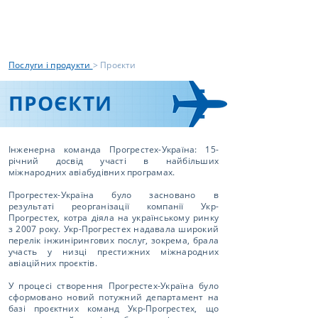
Послуги і продукти
> Проєкти
ПРОЄКТИ
Інженерна команда Прогрестех-Україна: 15-
річний досвід участі в найбільших
міжнародних авіабудівних програмах.
Прогрестех-Україна було засновано в
результаті реорганізації компанії Укр-
Прогрестех, котра діяла на українському ринку
з 2007 року. Укр-Прогрестех надавала широкий
перелік інжинірингових послуг, зокрема, брала
участь у низці престижних міжнародних
авіаційних проєктів.
У процесі створення Прогрестех-Україна було
сформовано новий потужний департамент на
базі проєктних команд Укр-Прогрестех, що