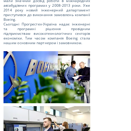
мали значний досвід роботи в міжнародних
авіабудівних програмах у
2008-2013
роки. Уже
2014 року новий інженерний департамент
приступився до виконання замовлень компанії
Boeing.
Сьогодні Прогрестех-Україна надає інженерні
та програмні рішення провідним
підприємствам високотехнологічних секторів
економіки. Тим часом компанія Boeing стала
нашим основним партнером і замовником.