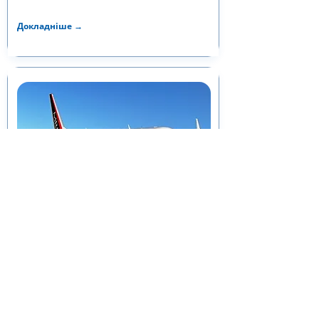
Докладніше →
Mitsubishi Regional Jet
Проєктування й супровід виробництва (у
тому числі на потужностях замовника)
елементів пілона – несучої конструкції для
кріплення гондоли двигуна до крила.
2011 – 2012