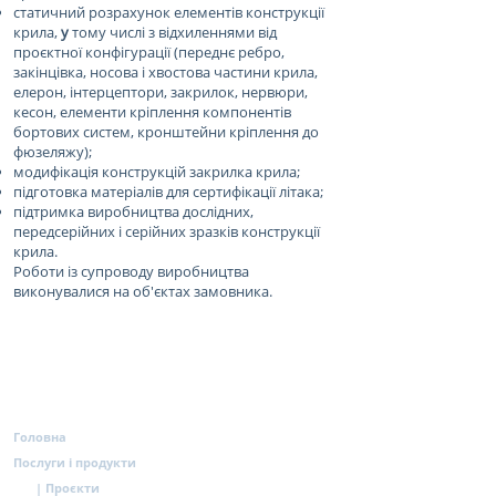
статичний розрахунок елементів конструкції
крила,
у
тому числі з відхиленнями від
проєктної конфігурації (переднє ребро,
закінцівка, носова і хвостова частини крила,
елерон, інтерцептори, закрилок, нервюри,
кесон, елементи кріплення компонентів
бортових систем, кронштейни кріплення до
фюзеляжу);
модифікація конструкцій закрилка крила;
підготовка матеріалів для сертифікації літака;
підтримка виробництва дослідних,
передсерійних і серійних зразків конструкції
крила.
Роботи із супроводу виробництва
виконувалися на об'єктах замовника.
Головна
Послуги і продукти
| Проєкти