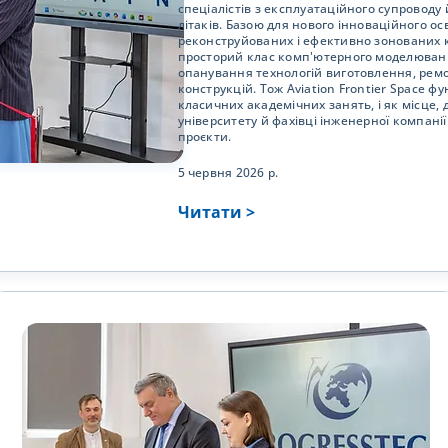
спеціалістів з експлуатаційного супроводу
літаків. Базою для нового інноваційного ос
реконструйованих і ефективно зонованих к
просторий клас комп'ютерного моделюванн
опанування технологій виготовлення, рем
конструкцій. Тож Aviation Frontier Space ф
класичних академічних занять, і як місце, 
університету й фахівці інженерної компанії
проєкти.
5 червня 2026 р.
Читати >