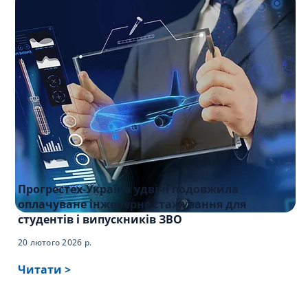
Прогрестех-Україна удвічі подовжила
оплачуване інженерне стажування для
студентів і випускників ЗВО
20 лютого 2026 р.
Читати >