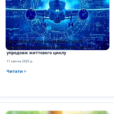
Прогрестех-Україна оновить Процес
управління змінами, яких літак зазнає
упродовж життєвого циклу
11 квітня 2025 р.
Читати >