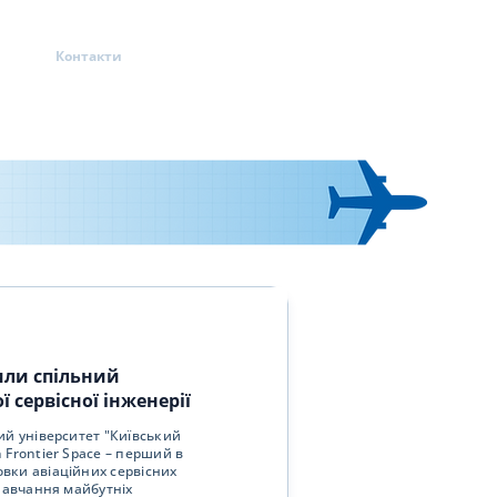
ини
Контакти
или спільний
 сервісної інженерії
ий університет "Київський
n Frontier Space – перший в
овки авіаційних сервісних
 навчання майбутніх