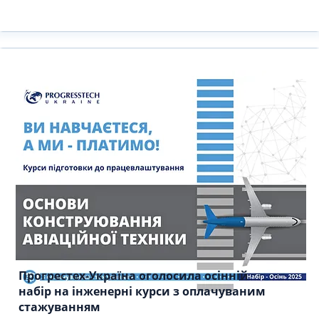
Прогрестех-Україна оголосила осінній
набір на інженерні курси з оплачуваним
стажуванням