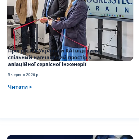
Прогрестех-Україна й КАІ відкрили
спільний навчальний простір з
авіаційної сервісної інженерії
5 червня 2026 р.
Читати >