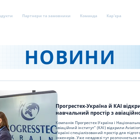
одукти
Партнери та замовники
Команда
Кар'єра
Нов
НОВИНИ
Прогрестех-Україна й КАІ відкр
навчальний простір з авіаційної
Компанія Прогрестех-Україна і Національн
авіаційний інститут" (КАІ) відкрили Aviatio
Україні спеціалізований простір для підгот
інженерів. Уже невдовзі тут розпочнеться