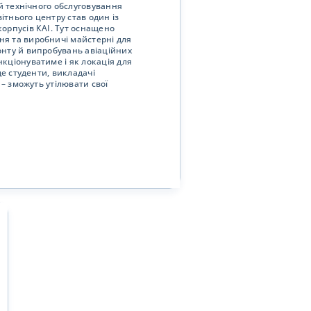
 й технічного обслуговування
вітнього центру став один із
орпусів КАІ. Тут оснащено
я та виробничі майстерні для
онту й випробувань авіаційних
ункціонуватиме і як локація для
де студенти, викладачі
 – зможуть утілювати свої