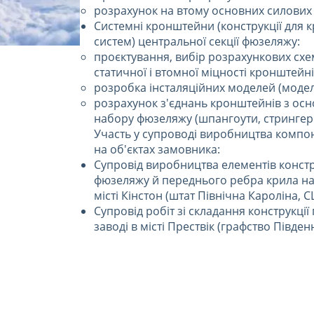
розрахунок на втому основних силових 
Cистемні кронштейни (конструкції для 
систем) центральної секції фюзеляжу:
проєктування, вибір розрахункових схе
статичної і втомної міцності кронштейні
розробка інсталяційних моделей (моде
розрахунок з'єднань кронштейнів з ос
набору фюзеляжу (шпангоути, стрингер
Участь у супроводі виробництва компон
на об'єктах замовника:
Супровід виробництва елементів констр
фюзеляжу й переднього ребра крила на 
місті Кінстон (штат Північна Кароліна, С
Супровід робіт зі складання конструкці
заводі в місті Прествік (графство Півде