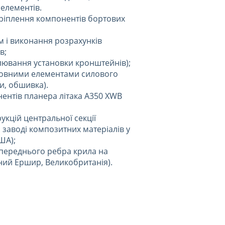
елементів.
кріплення компонентів бортових
м і виконання розрахунків
в;
лювання установки кронштейнів);
новними елементами силового
и, обшивка).
ентів планера літака A350 XWB
укцій центральної секції
заводі композитних матеріалів у
ША);
ї переднього ребра крила на
нний Ершир, Великобританія).