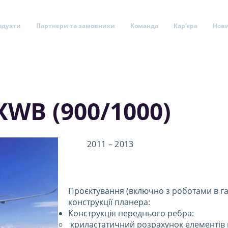
одукти
Партнери та замовники
Команда
Кар'єра
Нов
XWB (900/1000)
2011 – 2013
Проєктування (включно з роботами в гал
конструкції планера:
Конструкція переднього ребра:
криластатичний розрахунок елементів ко