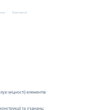
ини
Контакти
узі міцності) елементів
нструкції та з'єднань;