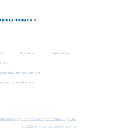
тупна новина >
ра
Новини
Контакти
ансії
удентам і випускникам
естиції в майбутнє
олітика щодо обробки персональних даних
© 2026 by Progresstech Ukraine