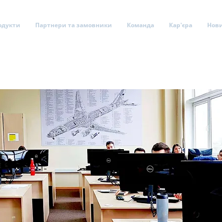
одукти
Партнери та замовники
Команда
Кар'єра
Нов