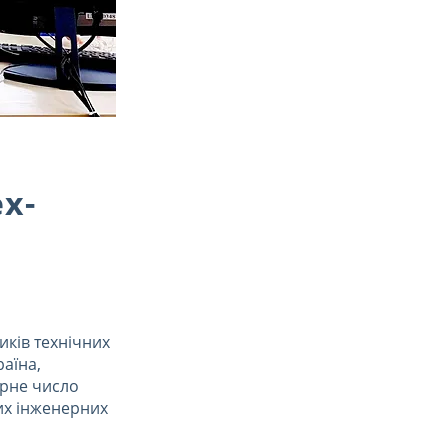
х-
иків технічних
раїна,
арне число
них інженерних