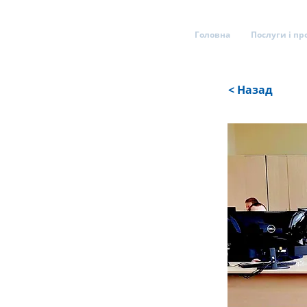
Головна
Послуги і пр
< Назад