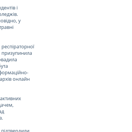
дентів і
оледжів.
овідно, у
травні
я респіраторної
ія призупинила
овадила
бута
нформаційно-
архів онлайн
рактивних
дачем,
ад
в.
д підтвердили