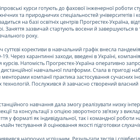
ніпровські курси готують до фахової інженерної роботи сту
хнічних та природничих спеціальностей університетів і к
диться на базі освітніх центрів Прогрестех-Україна, відп
рі. Заняття зазвичай стартують восени й завершуються в 
вчального року.
ч суттєві корективи в навчальний графік внесла пандемі
19. Через карантинні заходи, введені в Україні, компан
я курсів. Натомість Прогрестех-Україна оперативно запр
 дистанційної навчальної платформи. Стала в пригоді на
 менторами компанії практика застосування сучасних і
х технологій. Послужився й завчасно створений власний 
танційного навчання дала змогу реалізувати низку інте
лекції та консультації з опцією зворотного зв’язку з викла
ття у форматі як індивідуальної, так і командної роботи н
лайн тестування й оцінювання якості підготовки слухачі
явився напрочуд успішним. Результати тестів і співбесі