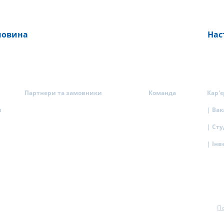
новина
Нас
Партнери та замовники
Команда
Кар'є
и
| Вак
| Ст
| Інв
П