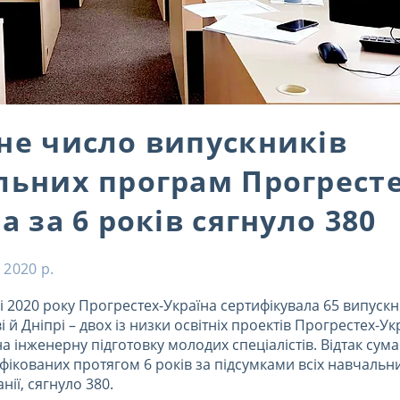
не число випускників
льних програм Прогресте
а за 6 років сягнуло 380
 2020 р.
і 2020 року Прогрестех-Україна сертифікувала 65 випускн
і й Дніпрі – двох із низки освітніх проектів Прогрестех-Ук
 інженерну підготовку молодих спеціалістів. Відтак сум
ифікованих протягом 6 років за підсумками всіх навчаль
ії, сягнуло 380.