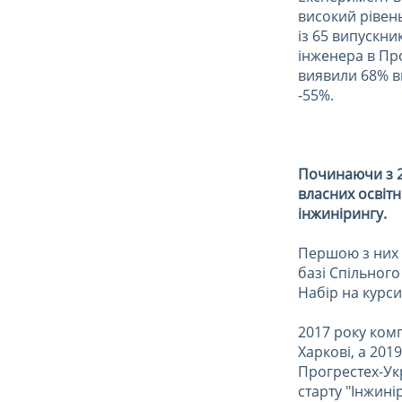
високий рівень
із 65 випускн
інженера в Про
виявили 68% в
-55%.
Починаючи з 2
власних освіт
інжинірингу.
Першою з них б
базі Спільного
Набір на курси
2017 року комп
Харкові, а 201
Прогрестех-Ук
старту "Інжинір