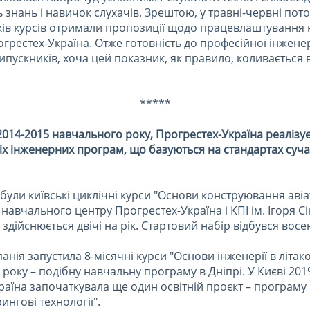
 знань і навичок слухачів. Зрештою, у травні-червні пот
иків курсів отримали пропозиції щодо працевлаштування 
грестех-Україна. Отже готовність до професійної інжене
ипускників, хоча цей показник, як правило, коливається
*****
014-2015 навчального року, Прогрестех-Україна реалізу
ніх інженерних програм, що базуються на стандартах суч
ули київські циклічні курси "Основи конструювання авіа
 навчального центру Прогрестех-Україна і КПІ ім. Ігоря С
 здійснюється двічі на рік. Стартовий набір відбувся восе
анія запустила 8-місячні курси "Основи інженерії в літак
9 року – подібну навчальну програму в Дніпрі. У Києві 201
раїна започаткувала ще один освітній проєкт – програму
ингові технології".