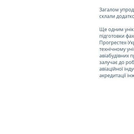
Загалом упрод
склали додатко
Ще одним унік
підготовки фах
Прогрестех-Ук
технічному ун
авіабудівних п
залучає до роб
авіаційної інд
акредитації ін