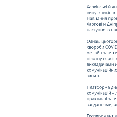
Харківські й д
випускників те
Навчання прова
Харкові й Дніп
наступного на
Однак, цьогорі
хвороби COVID-
офлайн занятт
пілотну версію
викладачами й
комунікаційни
занять.
Платформа дис
комунікацій – 
практичні заня
завданнями, он
Експеримент ви