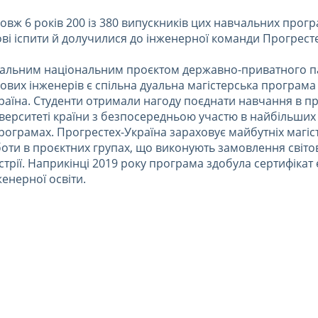
овж 6 років 200 із 380 випускників цих навчальних прог
ві іспити й долучилися до інженерної команди Прогресте
альним національним проєктом державно-приватного п
ових інженерів є спільна дуальна магістерська програма 
раїна. Студенти отримали нагоду поєднати навчання в п
іверситеті країни з безпосередньою участю в найбільши
рограмах. Прогрестех-Україна зараховує майбутніх магістр
оти в проєктних групах, що виконують замовлення світов
устрії. Наприкінці 2019 року програма здобула сертифікат
женерної освіти.