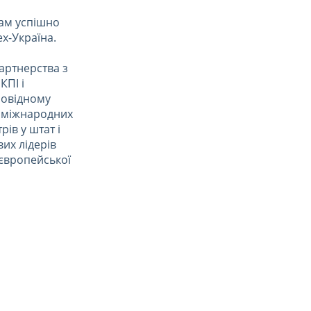
рам успішно
х-Україна.
артнерства з
КПІ і
ровідному
х міжнародних
ів у штат і
их лідерів
 європейської