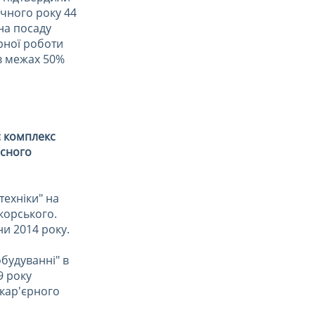
очного року 44
на посаду
рної роботи
 в межах 50%
є комплекс
асного
техніки" на
ікорського.
ни 2014 року.
обудуванні" в
9 року
 кар'єрного