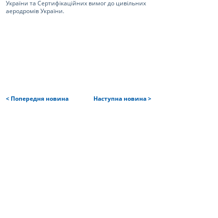
України та Сертифікаційних вимог до цивільних
аеродромів України.
< Попередня новина
Наступна новина >
Головна
Послуги і продукти
| Проєкти
| Авіабудування послуги