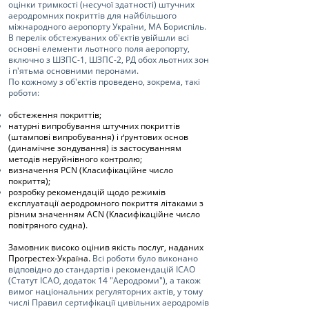
оцінки тримкості (несучої здатності) штучних
аеродромних покриттів для найбільшого
міжнародного аеропорту України, МА Бориспіль.
В перелік обстежуваних об'єктів увійшли всі
основні елементи льотного поля аеропорту,
включно з ШЗПС-1, ШЗПС-2, РД обох льотних зон
і п'ятьма основними перонами.
По кожному з об'єктів проведено, зокрема, такі
роботи:
обстеження покриттів;
натурні випробування штучних покриттів
(штампові випробування) і ґрунтових основ
(динамічне зондування) із застосуванням
методів неруйнівного контролю;
визначення РСN (Класифікаційне число
покриття);
розробку рекомендацій щодо режимів
експлуатації аеродромного покриття літаками з
різним значенням ACN (Класифікаційне число
повітряного судна).
Замовник високо оцінив якість послуг, наданих
Прогрестех-Україна.
Всі роботи було виконано
відповідно до стандартів і рекомендацій ICAO
(Статут ICAO, додаток 14 "Аеродроми"), а також
вимог національних регуляторних актів, у тому
числі Правил сертифікації цивільних аеродромів