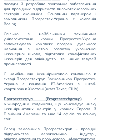
послуги й розробляє програмне забезпечення
для провідних підприємств високотехнологічних
секторів економіки. Основним партнером і
замовником Прогрестех-Україна є компанія
Boeing.
Спільно з найбільшими технічними
університетами країни Прогрестех-Україна
започаткувала комплекс програм дуального
навчання з метою розвитку української
інженерної школи, підготовки кваліфікованих
інженерів для авіаіндустрії та інших галузей
промисловості.
Є найбільшою інжиніринговою компанією в
складі Прогрестехгруп. Засновником Прогрестех-
Україна є компанія PT-Americas зі штаб-
квартирою в Х'юстоні (штат Техас, США).
Прогрестехгруп (Progresstechgroup)
є
міжнародним холдингом, що консолідує низку
інжинірингових центрів у країнах Європи й
Північної Америки та має 14 офісів по всьому
світі.
Серед замовників Прогрестехгруп – провідні
підприємства аерокосмічної індустрії,
авіатранспортної та промислової інфраструктури,