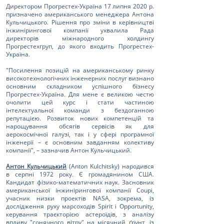
Директором Прогрестех-Україна 17 липня 2020 р.
призначено американського менеджера Антона
Кульчицького. Рішення про зміни в керівництві
інжинірингової компанії ухвалила Рада
директорів міжнародного холдингу
Прогрестехгруп, до якого входить Прогрестех-
Україна.
"Посилення позицій на американському ринку
високотехнологічних інженерних послуг визнано
основним складником успішного бізнесу
Прогрестех-Україна. Для мене є великою честю
очолити цей курс і стати частиною
інтелектуальної команди з бездоганною
репутацією. Розвиток нових компетенцій та
нарощування обсягів сервісів як для
аерокосмічної галузі, так і у сфері програмної
інженерії – є основним завданням колективу
компанії", – зазначив Антон Кульчицький.
Антон Кульчицький
(Anton Kulchitsky) народився
в серпні 1972 року. Є громадянином США.
Кандидат фізико-математичних наук. Засновник
американської інжинірингової компанії Coupi,
учасник низки проектів NASA, зокрема, із
дослідження руху марсоходів Spirit і Opportunity,
керування траєкторією астероїдів, з аналізу
впливу "сонячного вітру" на місячний ґрунт, із