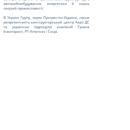
автомобілебудування, енергетики й інших
галузей промисловості.
В Україні Групу, окрім Прогрестех-Україна, також
репрезентують конструкторський центр Аеро ДС
та українські підрозділи компаній Тукана
Інжиніринг, PT-Americas і Соupi.
< Попередня новина
Наступна новина >