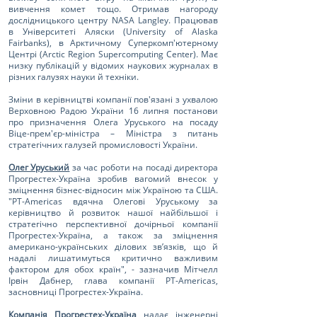
вивчення комет тощо. Отримав нагороду
дослідницького центру NASA Langley. Працював
в Університеті Аляски (University of Alaska
Fairbanks), в Арктичному Суперкомп'ютерному
Центрі (Arctic Region Supercomputing Center). Має
низку публікацій у відомих наукових журналах в
різних галузях науки й техніки.
Зміни в керівництві компанії пов'язані з ухвалою
Верховною Радою України 16 липня постанови
про призначення Олега Уруського на посаду
Віце-прем'єр-міністра – Міністра з питань
стратегічних галузей промисловості України.
Олег Уруський
за час роботи на посаді директора
Прогрестех-Україна зробив вагомий внесок у
зміцнення бізнес-відносин між Україною та США.
"PT-Americas вдячна Олегові Уруському за
керівництво й розвиток нашої найбільшої і
стратегічно перспективної дочірньої компанії
Прогрестех-Україна, а також за зміцнення
американо-українських ділових зв’язків, що й
надалі лишатимуться критично важливим
фактором для обох країн", - зазначив Мітчелл
Ірвін Дабнер, глава компанії PT-Americas,
засновниці Прогрестех-Україна.
Компанія Прогрестех-Україна
надає інженерні