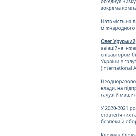
об'єднує низку
зокрема компа
Натомість на в
міжнародного 
Олег Уруський
авіаційне інж
співавтором бі
України в галу
(International 
Неодноразово 
влади, на під
галузі й маши
У 2020-2021 ро
стратегічних г
безпеки й обо
Керував Держа