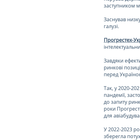
заступником мі
Заснував низк
галузі.
Прогрестех-Ук
інтелектуальни
Завдяки ефект
ринкові позиці
перед Україною
Так, у 2020-20
пандемії, зас
до запиту ринк
роки Прогрест
для авіабудува
У 2022-2023 ро
зберегла поту