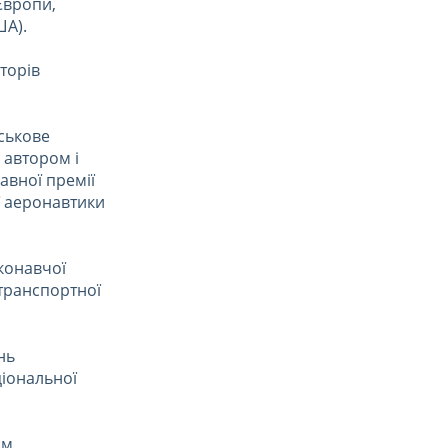
Європи,
ША).
торів
йськове
 автором і
авної премії
ії аеронавтики
конавчої
атранспортної
нь
ціональної
им