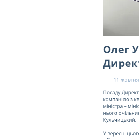
Олег 
Дирек
11 жовтня
Посаду Директ
компанією з кв
міністра – мін
нього очільни
Кульчицький.
У вересні цьо