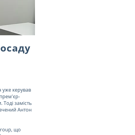
посаду
н уже керував
епрем'єр-
. Тоді замість
 вчений Антон
group, що