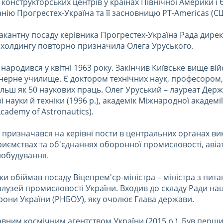
 конструкторських центрів у країнах Північної Америки і 
нію Прогрестех-Україна та її засновницю PT-Americas (С
акантну посаду керівника Прогрестех-Україна Рада дирек
холдингу повторно призначила Олега Уруського.
народився у квітні 1963 року. Закінчив Київське вище ві
енерне училище. Є доктором технічних наук, професором,
льш як 50 наукових праць. Олег Уруський – лауреат Держ
зі науки й техніки (1996 р.), академік Міжнародної академ
Academy of Astronautics).
призначався на керівні пости в центральних органах ви
приємствах та об'єднаннях оборонної промисловості, аві
нобудування.
ки обіймав посаду Віцепрем'єр-міністра – міністра з пита
алузей промисловості України. Входив до складу Ради на
рони України (РНБОУ), яку очолює Глава держави.
вним космічним агентством України (2015 р.). Був перш