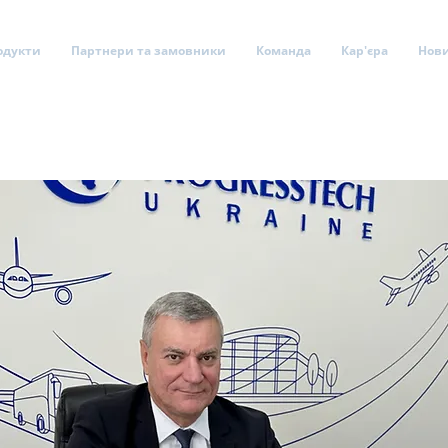
одукти
Партнери та замовники
Команда
Кар'єра
Нов