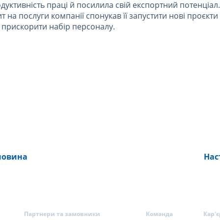
уктивність праці й посилила свій експортний потенціал.
т на послуги компанії спонукав її запустити нові проєкти
та прискорити набір персоналу.
новина
Нас
Партнери та замовники
Команда
Кар'є