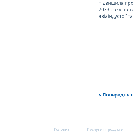
підвищила прод
2023 року попи
авіаіндустрії 
< Попередня 
Головна
Послуги і продукти