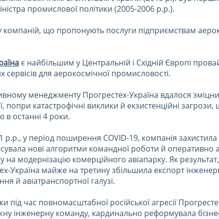
ністра промислової політики (2005-2006 р.р.).
у компаній, що пропонують послуги підприємствам аеро
раїна
є найбільшим у Центральній і Східній Європі пров
х сервісів для аерокосмічної промисловості.
ивному менеджменту Прогрестех-Україна вдалося зміцни
ї, попри катастрофічні виклики й екзистенційні загрози,
 в останні 4 роки.
21 р.р., у період поширення COVID-19, компанія захистила
тосувала нові алгоритми командної роботи й оперативно 
у на модернізацію комерційного авіапарку. Як результат, 
ех-Україна майже на третину збільшила експорт інженерн
ння й авіатранспортної галузі.
ки під час повномасштабної російської агресії Прогресте
жну інженерну команду, кардинально реформувала бізне