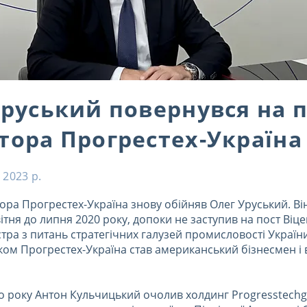
Уруський повернувся на 
тора Прогрестех-Україна
 2023 р.
ора Прогрестех-Україна знову обійняв Олег Уруський. Ві
ітня до липня 2020 року, допоки не заступив на пост Віц
істра з питань стратегічних галузей промисловості України
ком Прогрестех-Україна став американський бізнесмен і
го року Антон Кульчицький очолив холдинг Progresstech