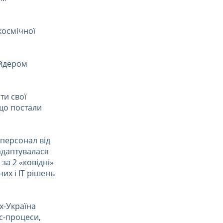
космічної
айдером
ти свої
 що постали
 персонал від
адаптувалася
за 2 «ковідні»
их і ІТ рішень
х-Україна
с-процеси,