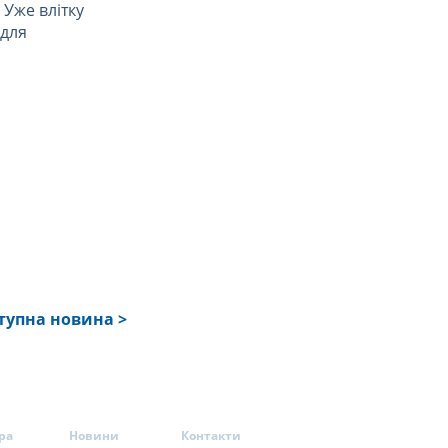
 Уже влітку
 для
тупна новина >
ра
Новини
Контакти