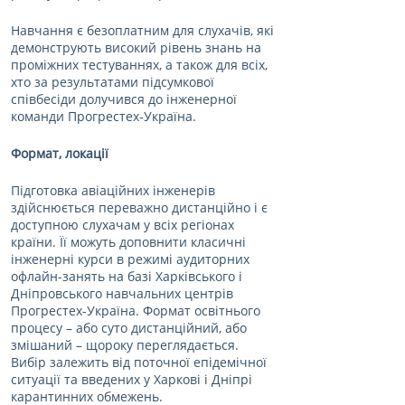
Навчання є безоплатним для слухачів, які 
демонструють високий рівень знань на 
проміжних тестуваннях, а також для всіх, 
хто за результатами підсумкової 
співбесіди долучився до інженерної 
команди Прогрестех-Україна.
Формат, локації
Підготовка авіаційних інженерів 
здійснюється переважно дистанційно і є 
доступною слухачам у всіх регіонах 
країни. Її можуть доповнити класичні 
інженерні курси в режимі аудиторних 
офлайн-занять на базі Харківського і 
Дніпровського навчальних центрів 
Прогрестех-Україна. Формат освітнього 
процесу – або суто дистанційний, або 
змішаний – щороку переглядається. 
Вибір залежить від поточної епідемічної 
ситуації та введених у Харкові і Дніпрі 
карантинних обмежень.