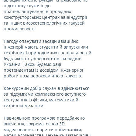
підготовку слухачів до 
працевлаштування в провідних 
конструкторських центрах авіаіндустрії 
та інших високотехнологічних галузей 
промисловості.
Нагоду опанувати засади авіаційної 
інженерії мають студенти й випускники 
технічних і природничих спеціальностей 
будь-якого з університетів і коледжів 
України. Також будемо раді 
претендентам із досвідом інженерної 
роботи поза аерокосмічною галуззю.
Конкурсний добір слухачів здійснюється 
за підсумками комплексного вступного 
тестування із фізики, математики й 
технічної механіки.
Навчальною програмою передбачено 
вивчення, зокрема, основ 3D 
моделювання, теоретичної механіки, 
матеріалознавства, механіки матеріалів і 