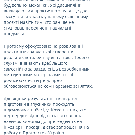
будівельної механіки. Усі дисципліни 
викладаються практично з нуля. Це дає 
змогу взяти участь у нашому освітньому 
проєкті навіть тим, хто раніше не 
студіював перелічені навчальні 
предмети.
Програму сфокусовано на розв'язанні 
практичних завдань зі створення 
реальних деталей і вузлів літака. Теорію 
слухачі вивчають здебільшого 
самостійно за заздалегідь розробленими 
методичними матеріалами, котрі 
роз’яснюються й регулярно 
обговорюються на семінарських заняттях.
Для оцінки результатів інженерної 
підготовки випускники проходять 
підсумкову співбесіду. Кожен із них, хто 
підтвердив відповідність своїх знань і 
навичок вимогам до претендентів на 
інженерні посади, дістає запрошення на 
роботу в Прогрестех-Україна.