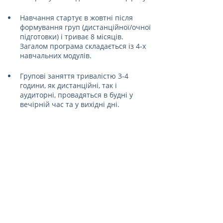
Навчання стартує в жовтні після 
формування груп (дистанційної/очної 
підготовки) і триває 8 місяців. 
Загалом програма складається із 4-х 
навчальних модулів.
Групові заняття тривалістю 3-4 
години, як дистанційні, так і 
аудиторні, провадяться в будні у 
вечірній час та у вихідні дні.
Викладачі програми
Групові й індивідуальні заняття та 
консультації ведуть фахові інженери й 
викладачі вишів. Для опанування теорії 
слухачі також послуговуються 
упорядкованим Прогрестех-Україна 
цифровим архівом відеолекцій за участю 
профільних фахівців провідних 
підприємств аерокосмічної та суміжних 
галузей промисловості, знаних бізнес-