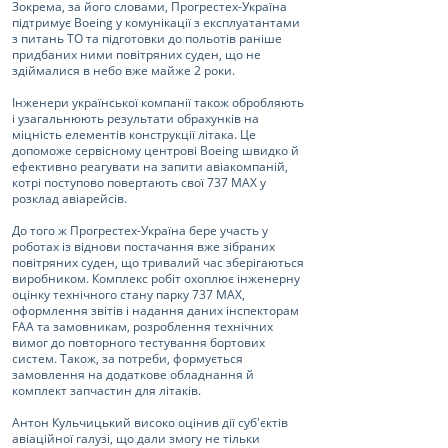
Зокрема, за його словами, Прогрестех-Україна
підтримує Boeing у комунікації з експлуатантами
з питань ТО та підготовки до польотів раніше
придбаних ними повітряних суден, що не
здіймалися в небо вже майже 2 роки.
Інженери української компанії також обробляють
і узагальнюють результати обрахунків на
міцність елементів конструкції літака. Це
допоможе сервісному центрові Boeing швидко й
ефективно реагувати на запити авіакомпаній,
котрі поступово повертають свої 737 МАХ у
розклад авіарейсів.
До того ж Прогрестех-Україна бере участь у
роботах із віднови постачання вже зібраних
повітряних суден, що тривалий час зберігаються
виробником. Комплекс робіт охоплює інженерну
оцінку технічного стану парку 737 MAX,
оформлення звітів і надання даних інспекторам
FAA та замовникам, розроблення технічних
вимог до повторного тестування бортових
систем. Також, за потреби, формується
замовлення на додаткове обладнання й
комплект запчастин для літаків.
Антон Кульчицький високо оцінив дії суб'єктів
авіаційної галузі, що дали змогу не тільки