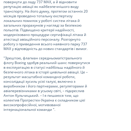
повернути до ладу 737 МАХ, а й відновити
репутацію авіації як найбезпечнішого виду
транспорту. На його думку, протягом останніх 20
місяців проведено тотальну експертизу
локальних помилок у роботі систем літака й
загальних прорахунків у нагляді за безпекою
польотів. Підвищено критерії надійності,
модернізовано процедури сертифікації літака й
атестації авіаційного персоналу. Розгорнуто
роботу з приведення всього наявного парку 737
МАХ у відповідність до нових стандартів і вимог.
"Зрештою, флагман середньомагістрального
флоту Boeing здобув реальний шанс повернутися
в експлуатацію в статусі найбільш надійного й
безпечного літака в історії цивільної авіації. Це –
результат масштабної командної роботи,
консолідації зусиль усієї галузі, включно з
виробником і його партнерами, регуляторами й
авіаперевізниками в усьому світі, – підкреслив
Антон Кульчицький. – І я пишаюся тим, що
колектив Прогрестех-Україна є складником цієї
високопрофесійної, мотивованої
інтернаціональної команди ".