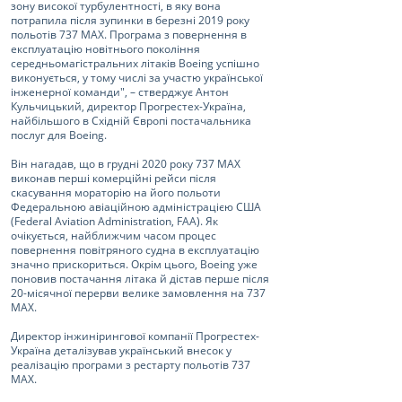
зону високої турбулентності, в яку вона
потрапила після зупинки в березні 2019 року
польотів 737 MAX. Програма з повернення в
експлуатацію новітнього покоління
середньомагістральних літаків Boeing успішно
виконується, у тому числі за участю української
інженерної команди", – стверджує Антон
Кульчицький, директор Прогрестех-Україна,
найбільшого в Східній Європі постачальника
послуг для Boeing.
Він нагадав, що в грудні 2020 року 737 MAX
виконав перші комерційні рейси після
скасування мораторію на його польоти
Федеральною авіаційною адміністрацією США
(Federal Aviation Administration, FAA). Як
очікується, найближчим часом процес
повернення повітряного судна в експлуатацію
значно прискориться. Окрім цього, Boeing уже
поновив постачання літака й дістав перше після
20-місячної перерви велике замовлення на 737
MAX.
Директор інжинірингової компанії Прогрестех-
Україна деталізував український внесок у
реалізацію програми з рестарту польотів 737
MAX.