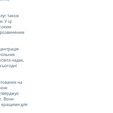
луг також
. У ці
исоким
й розвиненим
нцентрація
очільник
світа надає,
 сьогодні
нтованих на
зною
дтверджує:
с. Вони
і кращими для