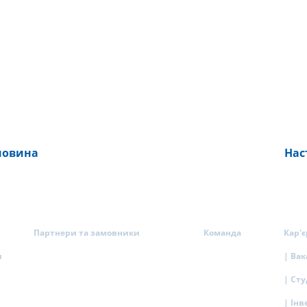
новина
Нас
Партнери та замовники
Команда
Кар'є
и
| Вак
| Ст
| Інв