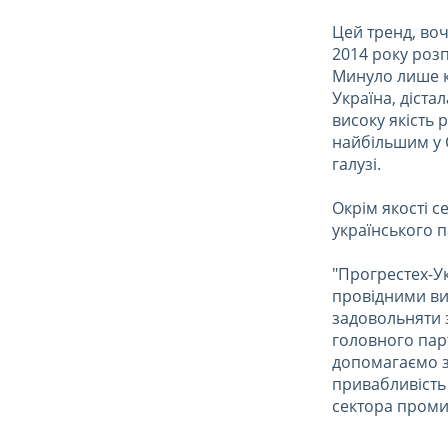
Цей тренд, воч
2014 року роз
Минуло лише кі
Україна, діста
високу якість 
найбільшим у С
галузі.
Окрім якості с
українського п
"Прогрестех-Ук
провідними ви
задовольняти 
головного парт
допомагаємо з
привабливість
сектора проми