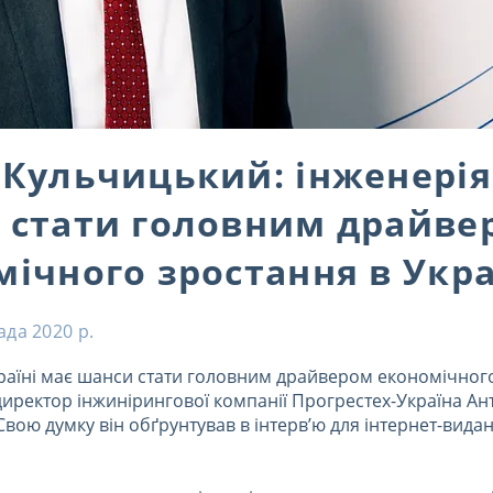
 Кульчицький: інженерія
 стати головним драйве
ічного зростання в Укра
ада 2020 р.
країні має шанси стати головним драйвером економічног
иректор інжинірингової компанії Прогрестех-Україна Ан
вою думку він обґрунтував в інтерв’ю для інтернет-вида