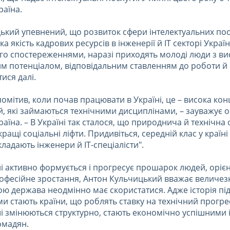
раїна.
ький упевнений, що розвиток сфери інтелектуальних пос
 якість кадрових ресурсів в інженерії й ІТ секторі України
його спостереженнями, наразі приходять молоді люди з в
им потенціалом, відповідальним ставленням до роботи 
ися далі.
омітив, коли почав працювати в Україні, це – висока ко
, які займаються технічними дисциплінами, – зауважує 
аїна. – В Україні так сталося, що природнича й технічна о
ращі соціальні ліфти. Придивіться, середній клас у країні
ладають інженери й IT-спеціалісти".
ні активно формується і прогресує прошарок людей, оріє
професійне зростання, Антон Кульчицький вважає величе
ою держава неодмінно має скористатися. Адже історія пі
и стають країни, що роблять ставку на технічний прогре
і змінюються структурно, стають економічно успішними 
омадян.