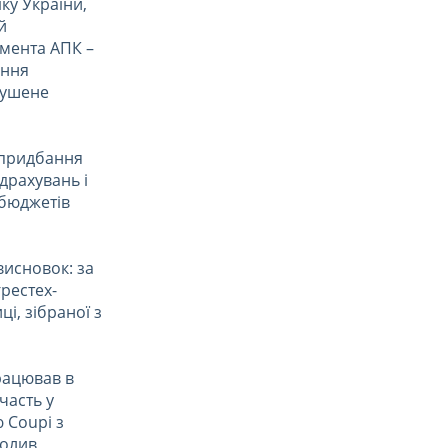
ку України,
й
гмента АПК –
ання
мушене
а придбання
ідрахувань і
 бюджетів
висновок: за
рестех-
і, зібраної з
рацював в
часть у
 Coupi з
чолив