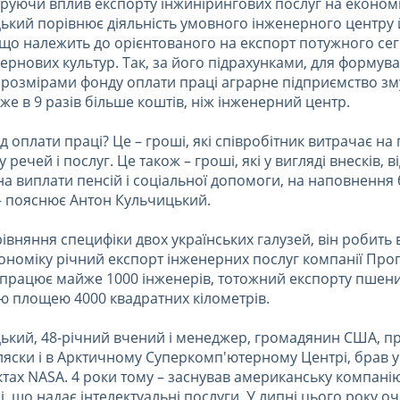
труючи вплив експорту інжинірингових послуг на економі
ький порівнює діяльність умовного інженерного центру 
 що належить до орієнтованого на експорт потужного се
ернових культур. Так, за його підрахунками, для формув
 розмірами фонду оплати праці аграрне підприємство з
е в 9 разів більше коштів, ніж інженерний центр.
д оплати праці? Це – гроші, які співробітник витрачає н
речей і послуг. Це також – гроші, які у вигляді внесків, в
 на виплати пенсій і соціальної допомоги, на наповнення
 – пояснює Антон Кульчицький.
рівняння специфіки двох українських галузей, він робить 
ономіку річний експорт інженерних послуг компанії Прог
й працює майже 1000 інженерів, тотожний експорту пшениц
ю площею 4000 квадратних кілометрів.
ький, 48-річний вчений і менеджер, громадянин США, п
ляски і в Арктичному Суперкомп'ютерному Центрі, брав у
тах NASA. 4 роки тому – заснував американську компанію
ні, що надає інтелектуальні послуги. У липні цього року о