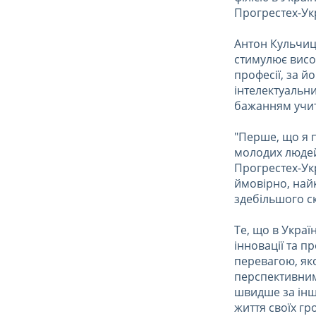
Прогрестех-Ук
Антон Кульчиц
стимулює висока
професії, за 
інтелектуальн
бажанням учит
"Перше, що я п
молодих людей
Прогрестех-Укр
ймовірно, найк
здебільшого ск
Те, що в Украї
інновації та 
перевагою, як
перспективним
швидше за інш
життя своїх гр