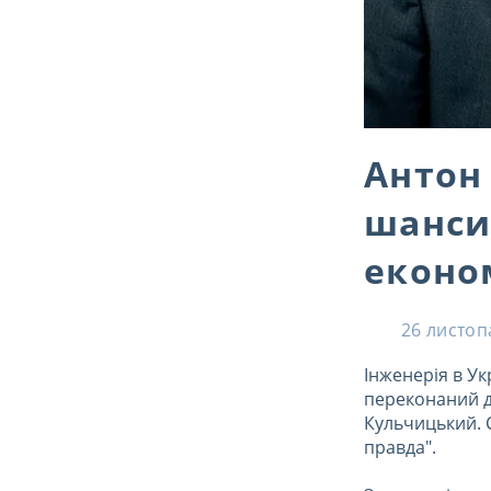
Антон
шанси
економ
26 листоп
Інженерія в У
переконаний д
Кульчицький. С
правда".