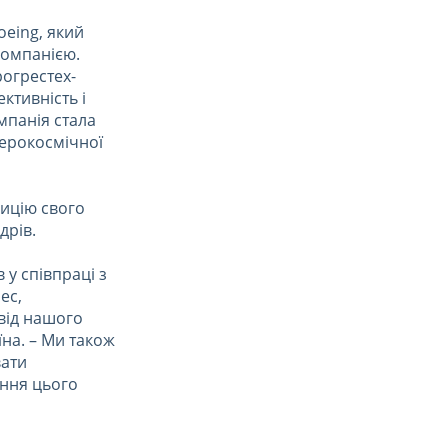
oeing, який
компанією.
рогрестех-
ктивність і
мпанія стала
аерокосмічної
зицію свого
дрів.
 у співпраці з
ес,
від нашого
їна. – Ми також
вати
ання цього