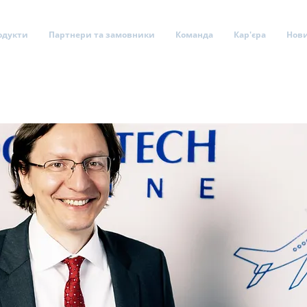
одукти
Партнери та замовники
Команда
Кар'єра
Нов