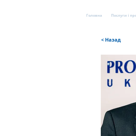
Головна
Послуги і пр
< Назад