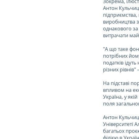
Зокрема, ілюс
Антон Кульчиц
підприємства,
виробництва з
однакового за
витрачати майж
"А що таке фон
потрібних йому 
податків ідуть
різних рівнів"
На підставі по
впливом на ек
Україна, у які
поля загально
Антон Кульчиц
Університеті А
багатьох проєк
філією в Украї