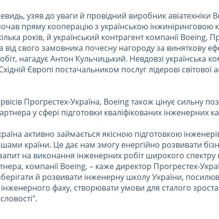
евидь, узяв до уваги й провідний виробник авіатехніки B
почав пряму кооперацію з українською інжиніринговою 
лька років, й український контрагент компанії Boeing, П
ла від свого замовника почесну нагороду за виняткову ефе
робіт, нагадує Антон Кульчицький. Невдовзі українська ко
хідній Європі постачальником послуг лідерові світової 
ервісів Прогрестех-Україна, Boeing також цінує сильну по
артнера у сфері підготовки кваліфікованих інженерних ка
раїна активно займається якісною підготовкою інженерів
шами країни. Це дає нам змогу енергійно розвивати бізн
запит на виконання інженерних робіт широкого спектру 
нера, компанії Boeing, – каже директор Прогрестех-Укра
берігати й розвивати інженерну школу України, посилю
 інженерного фаху, створювати умови для сталого зрост
словості".