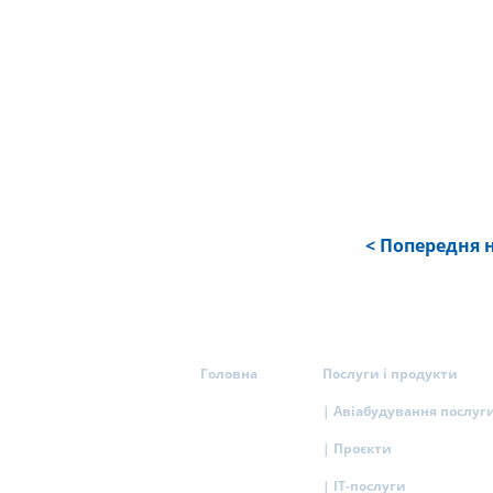
< Попередня 
Головна
Послуги і продукти
| Авіабудування послуг
| Проєкти
| IT-послуги