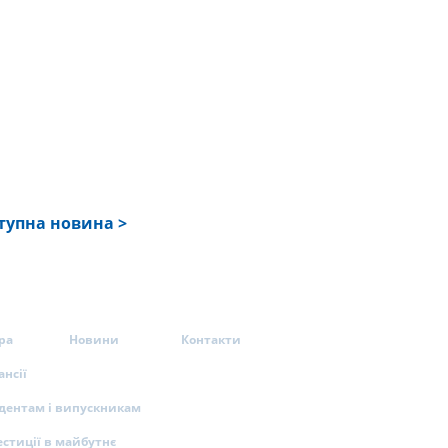
тупна новина >
ра
Новини
Контакти
ансії
удентам і випускникам
естиції в майбутнє