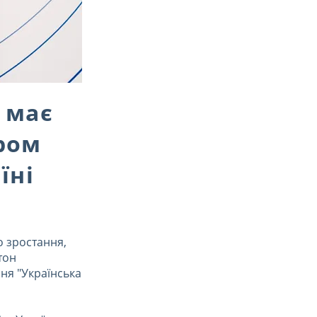
 має
ром
їні
о зростання,
тон
ння "Українська